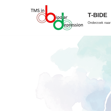
Ga
T-BIDE
naar
Onderzoek naar 
de
inhoud